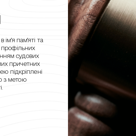
и
 ім’я пам’яті та
і профільних
енням судових
мих причетних
зею підкріплені
ю з метою
і.