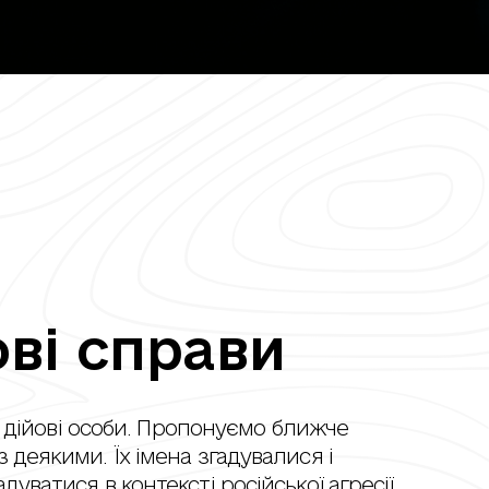
ві справи
 є дійові особи. Пропонуємо ближче
 деякими. Їх імена згадувалися і
уватися в контексті російської агресії.