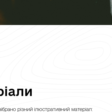
ріали
зібрано різний ілюстративний матеріал: