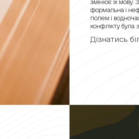
змінює їх мову. 
формальна і неф
полем і водноча
конфлікту була з
Дізнатись б