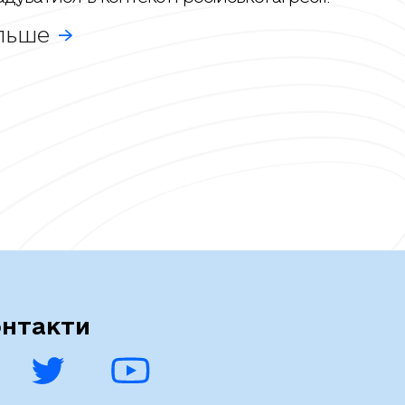
ільше
нтакти