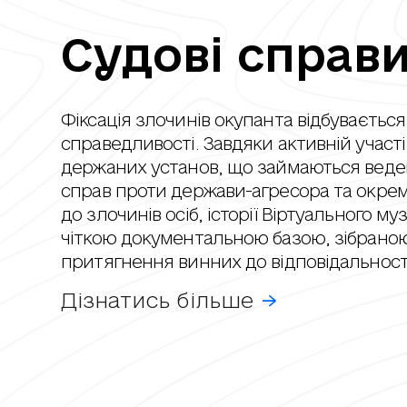
Судові справ
Фіксація злочинів окупанта відбувається в
справедливості. Завдяки активній участ
держаних установ, що займаються вед
справ проти держави-агресора та окре
до злочинів осіб, історії Віртуального му
чіткою документальною базою, зібрано
притягнення винних до відповідальност
Дізнатись більше