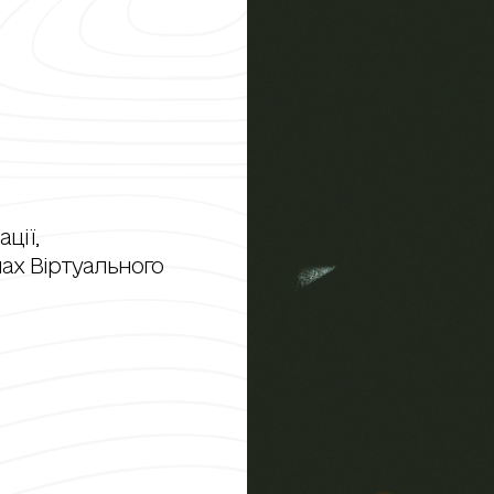
ції,
ах Віртуального