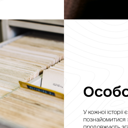
Особо
У кожної історії
познайомитися з
продовжують згад