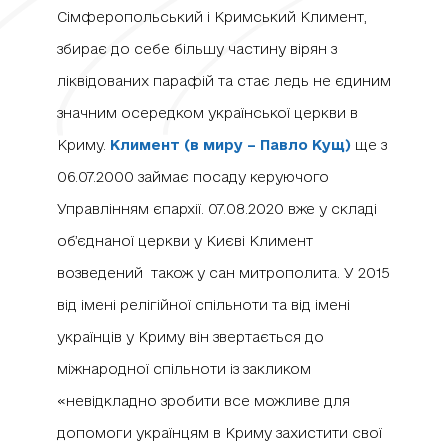
Сімферопольський і Кримський Климент,
збирає до себе більшу частину вірян з
ліквідованих парафій та стає ледь не єдиним
значним осередком української церкви в
Криму.
Климент (в миру – Павло Кущ)
ще з
06.07.2000 займає посаду керуючого
Управлінням єпархії. 07.08.2020 вже у складі
об’єднаної церкви у Києві Климент
возведений також у сан митрополита. У 2015
від імені релігійної спільноти та від імені
українців у Криму він звертається до
міжнародної спільноти із закликом
«невідкладно зробити все можливе для
допомоги українцям в Криму захистити свої