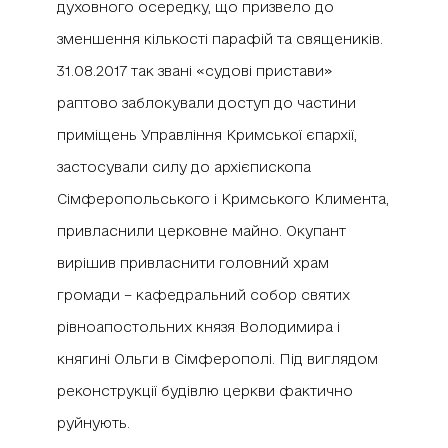
духовного осередку, що призвело до
зменшення кількості парафій та священиків.
31.08.2017 так звані «судові пристави»
раптово заблокували доступ до частини
приміщень Управління Кримської єпархії,
застосували силу до архієпископа
Сімферопольського і Кримського Климента,
привласнили церковне майно. Окупант
вирішив привласнити головний храм
громади – кафедральний собор святих
рівноапостольних князя Володимира і
княгині Ольги в Сімферополі. Під виглядом
реконструкції будівлю церкви фактично