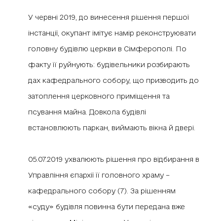
У червні 2019, до винесення рішення першої
інстанції, окупант імітує намір реконструювати
головну будівлю церкви в Сімферополі. По
факту її руйнують: будівельники розбирають
дах кафедрального собору, що призводить до
затоплення церковного приміщення та
псування майна. Довкола будівлі
встановлюють паркан, виймають вікна й двері.
05.07.2019 ухвалюють рішення про відбирання в
Управління єпархії її головного храму –
кафедрального собору (7). За рішенням
«суду» будівля повинна бути передана вже