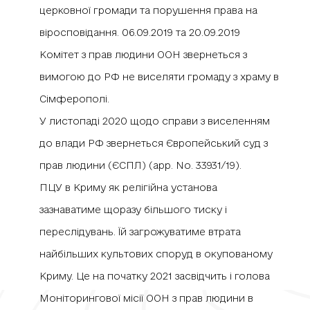
церковної громади та порушення права на
віросповідання. 06.09.2019 та 20.09.2019
Комітет з прав людини ООН звернеться з
вимогою до РФ не виселяти громаду з храму в
Сімферополі.
У листопаді 2020 щодо справи з виселенням
до влади РФ звернеться Європейський суд з
прав людини (ЄСПЛ) (app. No. 33931/19).
ПЦУ в Криму як релігійна установа
зазнаватиме щоразу більшого тиску і
переслідувань. Їй загрожуватиме втрата
найбільших культових споруд в окупованому
Криму. Це на початку 2021 засвідчить і голова
Моніторингової місії ООН з прав людини в