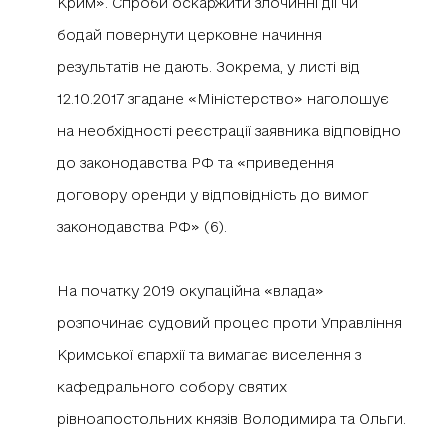
Крим». Спроби оскаржити злочинні дії чи
бодай повернути церковне начиння
результатів не дають. Зокрема, у листі від
12.10.2017 згадане «Міністерство» наголошує
на необхідності реєстрації заявника відповідно
до законодавства РФ та «приведення
договору оренди у відповідність до вимог
законодавства РФ» (6).
На початку 2019 окупаційна «влада»
розпочинає судовий процес проти Управління
Кримської єпархії та вимагає виселення з
кафедрального собору святих
рівноапостольних князів Володимира та Ольги.