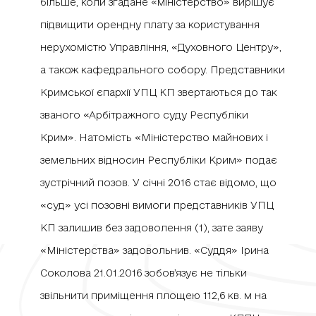
більше, коли згадане «міністерство» вирішує
підвищити орендну плату за користування
нерухомістю Управління, «Духовного Центру»,
а також кафедрального собору. Представники
Кримської єпархії УПЦ КП звертаються до так
званого «Арбітражного суду Республіки
Крим». Натомість «Міністерство майнових і
земельних відносин Республіки Крим» подає
зустрічний позов. У січні 2016 стає відомо, що
«суд» усі позовні вимоги представників УПЦ
КП залишив без задоволення (1), зате заяву
«Міністерства» задовольнив. «Суддя» Ірина
Соколова 21.01.2016 зобов’язує не тільки
звільнити приміщення площею 112,6 кв. м на