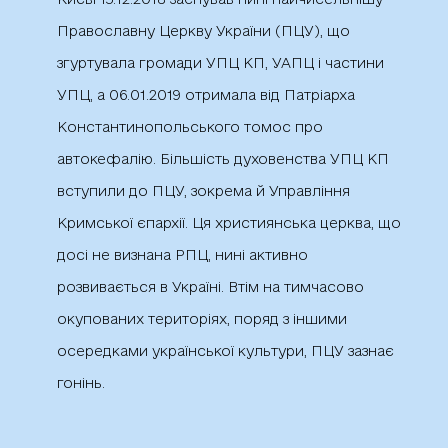
Православну Церкву України (ПЦУ), що
згуртувала громади УПЦ КП, УАПЦ і частини
УПЦ, а 06.01.2019 отримала від Патріарха
Константинопольського томос про
автокефалію. Більшість духовенства УПЦ КП
вступили до ПЦУ, зокрема й Управління
Кримської єпархії. Ця християнська церква, що
досі не визнана РПЦ, нині активно
розвивається в Україні. Втім на тимчасово
окупованих територіях, поряд з іншими
осередками української культури, ПЦУ зазнає
гонінь.