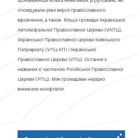
щонайменше кілька невеликих угруповань, які
сповідували різні версії православного
віровчення, а також більші громади Української
Автокефальної Православної Церкви (УАПЦ),
Української Православної Церкви Київського
Патріархату (УПЦ КП) і Української
Православної Церкви (УПЦ). Остання з
названих є частиною Російської Православної
Церкви (РПЦ). Між громадами нерідко
виникали конфлікти.