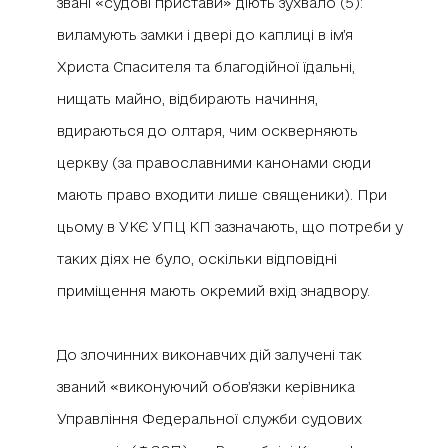
звані «судові пристави» діють зухвало (5):
виламують замки і двері до каплиці в ім’я
Христа Спасителя та благодійної їдальні,
нищать майно, відбирають начиння,
вдираються до олтаря, чим оскверняють
церкву (за православними канонами сюди
мають право входити лише священики). При
цьому в УКЄ УПЦ КП зазначають, що потреби у
таких діях не було, оскільки відповідні
приміщення мають окремий вхід знадвору.
До злочинних виконавчих дій залучені так
званий «виконуючий обов’язки керівника
Управління Федеральної служби судових