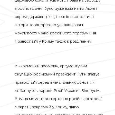
державою конституційного права на свободу
віросповідання було дуже важливим. Адже і
окремі державні діячі, і зовнішньополітичні
актори неодноразово ускладнювали
можливості міжконфесійного порозуміння.
Православ’я у Криму також є розділеним.
У «кримській промові», аргументуючи
окупацію, російський президент Путін згадує
православ'я серед визначальних основ, які
«об'єднують народи Росії, України і Білорусі».
Втім на момент розгортання російської агресії
в Україні, зокрема й у Криму, діяло