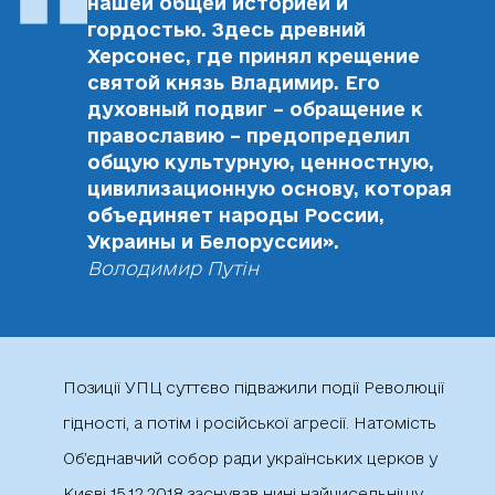
нашей общей историей и
гордостью. Здесь древний
Херсонес, где принял крещение
святой князь Владимир. Его
духовный подвиг – обращение к
православию – предопределил
общую культурную, ценностную,
цивилизационную основу, которая
объединяет народы России,
Украины и Белоруссии».
Володимир Путін
Позиції УПЦ суттєво підважили події Революції
гідності, а потім і російської агресії. Натомість
Об’єднавчий собор ради українських церков у
Києві 15.12.2018 заснував нині найчисельнішу