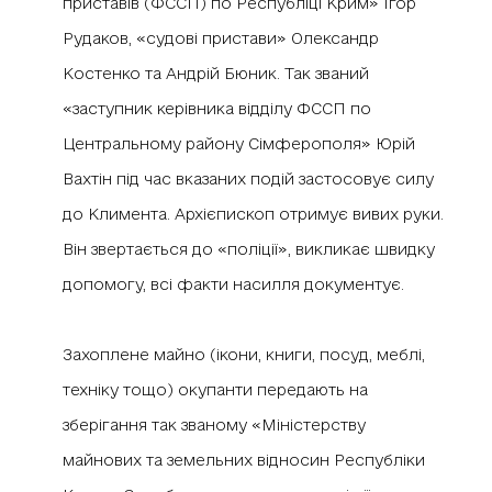
приставів (ФССП) по Республіці Крим» Ігор
Рудаков, «судові пристави» Олександр
Костенко та Андрій Бюник. Так званий
«заступник керівника відділу ФССП по
Центральному району Сімферополя» Юрій
Вахтін під час вказаних подій застосовує силу
до Климента. Архієпископ отримує вивих руки.
Він звертається до «поліції», викликає швидку
допомогу, всі факти насилля документує.
Захоплене майно (ікони, книги, посуд, меблі,
техніку тощо) окупанти передають на
зберігання так званому «Міністерству
майнових та земельних відносин Республіки