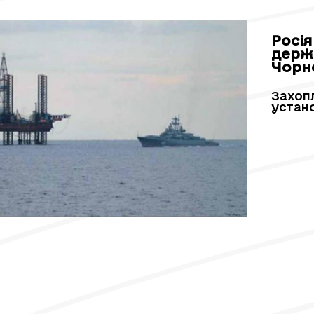
Росі
держ
Чорн
Захоп
устан