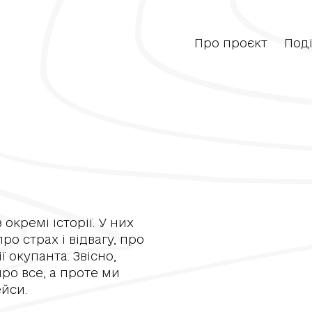
Про проєкт
Поді
окремі історії. У них
ро страх і відвагу, про
ї окупанта. Звісно,
ро все, а проте ми
ейси.