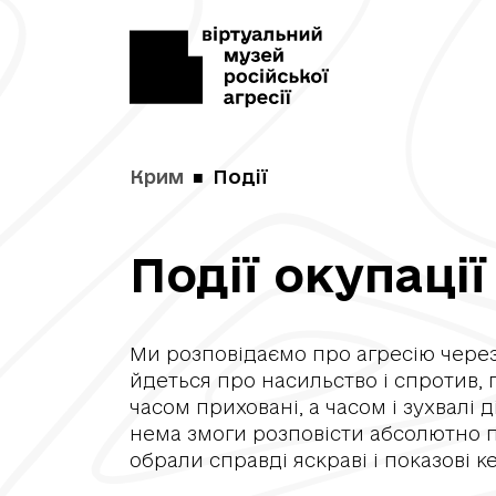
Крим
Події
Події окупації
Ми розповідаємо про агресію через 
йдеться про насильство і спротив, п
часом приховані, а часом і зухвалі ді
нема змоги розповісти абсолютно п
обрали справді яскраві і показові к