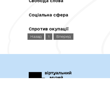
Свобода слова
Соціальна сфера
Спротив окупації
Назад
1
Вперед