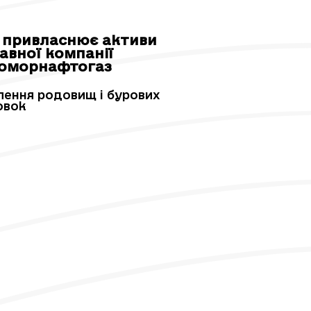
я привласнює активи
авної компанії
оморнафтогаз
лення родовищ і бурових
овок