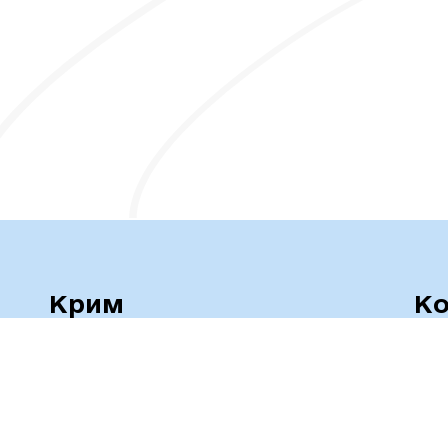
Крим
Ко
Події
Мапа
+38
Дані