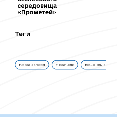
середовища
«Прометей»
Теги
#Збройна агресія
#Насильство
#Національне питанн