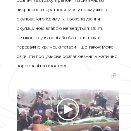
розпачі та страху в регіоні. Насильницькі
викрадення перетворилися у норму життя
окупованого Криму. Їхні розслідування
окупаційною владою не ведуться. Вбиті,
незаконно ув'язнені або безвісти зниклі –
переважно кримські татари – що також може
свідчити про умисне розпалювання міжетнічної
ворожнечі на півострові.