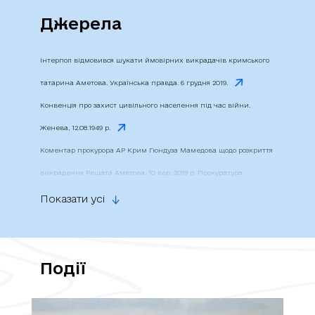
Джерела
Інтерпол відмовився шукати ймовірних викрадачів кримського
татарина Аметова. Українська правда. 6 грудня 2019.
Конвенція про захист цивільного населення під час війни.
Женева, 12.08.1949 р.
Коментар прокурора АР Крим Гюндуза Мамедова щодо розкриття
викрадення Решата Аметова. 10 вер. 2019 р. Прокуратура
Автономної Республіки Крим
Показати усі
«Кримські кати і катівні» // Матеріал Центру журналістських
розслідувань для «Слідство.Інфо». Громадське. 16.07.2014.
Кримські поліцейські оголосили в розшук осіб, які в 2014 році
Події
викрали Героя України Решата Аметова. 10 вер. 2019 р. МВС
України.