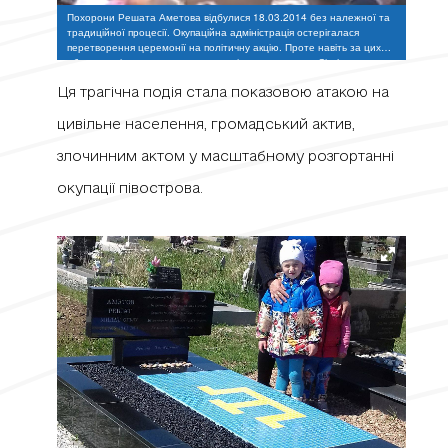
Похорони Решата Аметова відбулися 18.03.2014 без належної та
традиційної процесії. Окупаційна адміністрація остерігалася
перетворення церемонії на політичну акцію. Проте навіть за цих
обставин віддати шану герою на міське кладовище Сімферополя
Абдал приїде більше тисячі людей.
Ця трагічна подія стала показовою атакою на
цивільне населення, громадський актив,
злочинним актом у масштабному розгортанні
окупації півострова.