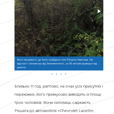
Фото місцевості, де було знайдено тіло Решата Аметова. На
Фото 
відстані 1 кілометра від Земляничного, за 50 метрів праворуч від
відста
дороги
дорог
Близько 11 год. раптово, на очах усіх присутніх і
перехожих, його примусово виводять із площі
троє чоловіків. Вони силоміць саджають
Решата до автомобіля «Chevrolet Lacetti»,