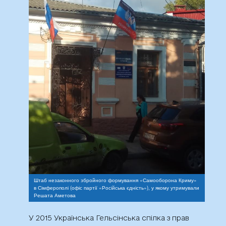
Штаб незаконного збройного формування «Самооборона Криму»
в Сімферополі (офіс партії «Російська єдність»), у якому утримували
Решата Аметова
У 2015 Українська Гельсінська спілка з прав