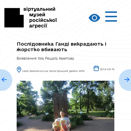
Послідовника Ганді викрадають і
жорстко вбивають
Виявлення тіла Решата Аметова
2014-03-15
село Земляничне, Білогірський район АРК