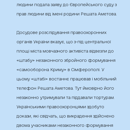
людини подала заяву до Європейського суду з
прав людини від імені родини Решата Аметова.
Досудове розслідування правоохоронних
органів України вказує, що з-під центральної
площі міста мовчазного активіста відвезли до
«
штабу» незаконного збройного формування
«самооборона Криму»
в Сімферополі. У
цьому «штабі» востаннє працював і мобільний
телефон Решата Аметова. Тут ймовірно його
незаконно утримували та піддавали тортурам.
Українськими правоохоронцями здобуто
докази, які свідчать, що викрадення здійснено
двома учасниками незаконного формування