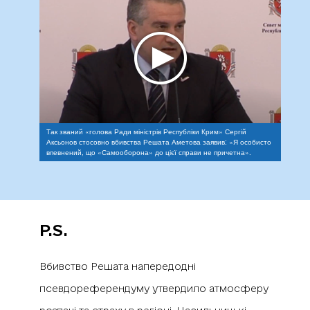
Так званий «голова Ради міністрів Республіки Крим» Сергій
Аксьонов стосовно вбивства Решата Аметова заявив: «Я особисто
впевнений, що «Самооборона» до цієї справи не причетна».
P.S.
Вбивство Решата напередодні
псевдореферендуму утвердило атмосферу