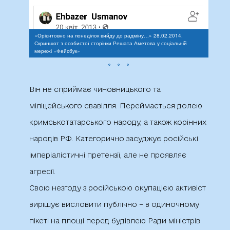
«Орієнтовно на понеділок вийду до радміну…» 28.02.2014.
Скриншот з особистої сторінки Решата Аметова у соціальній
Допис
мережі «Фейсбук»
соціа
Він не сприймає чиновницького та
міліцейського свавілля. Переймається долею
кримськотатарського народу, а також корінних
народів РФ. Категорично засуджує російські
імперіалістичні претензії, але не проявляє
агресії.
Свою незгоду з російською окупацією активіст
вирішує висловити публічно – в одиночному
пікеті на площі перед будівлею Ради міністрів