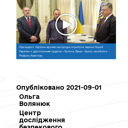
Президент України вручив нагородні атрибути звання Герой
України з удостоєнням ордена «Золота Зірка» брату загиблого -
Рефату Аметову.
Опубліковано 2021-09-01
Ольга
Волянюк
Центр
дослідження
безпекового