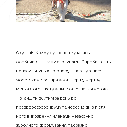
Окупація Криму супроводжувалась
особливо тяжкими злочинами. Спроби навіть
ненасильницького опору завершувалися
жорстокими розправами. Першу жертву −
мовчазного пікетувальника Решата Аметова
− знайшли вбитим за день до
псевдореферендуму та через 13 днів після
його викрадення членами незаконно
збройного формування, так званої