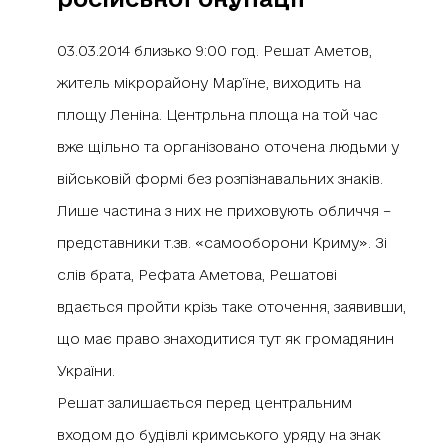
03.03.2014 близько 9:00 год. Решат Аметов,
житель мікрорайону Мар’їне, виходить на
площу Леніна. Центрльна площа на той час
вже щільно та організовано оточена людьми у
військовій формі без розпізнавальних знаків.
Лише частина з них не приховують обличчя –
представники т.зв. «самооборони Криму». Зі
слів брата, Рефата Аметова, Решатові
вдається пройти крізь таке оточення, заявивши,
що має право знаходитися тут як громадянин
України.
Решат залишається перед центральним
входом до будівлі кримського уряду на знак