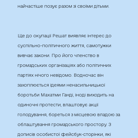
найчастіше позує разом зі своїми дітьми.
Ще до окупації Решат виявляє інтерес до
суспільно-політичного життя, самотужки
вивчає закони. Про його членство в
громадських організаціях або політичних
партіях нічого невідомо. Водночас він
захоплюється ідеями ненасильницької
боротьби Махатми Ганді, іноді виходить на
одиночні протести, влаштовує акції
голодування, бореться з місцевою владою за
облаштування громадського простору. З
дописів особистої фейсбук-сторінки, які