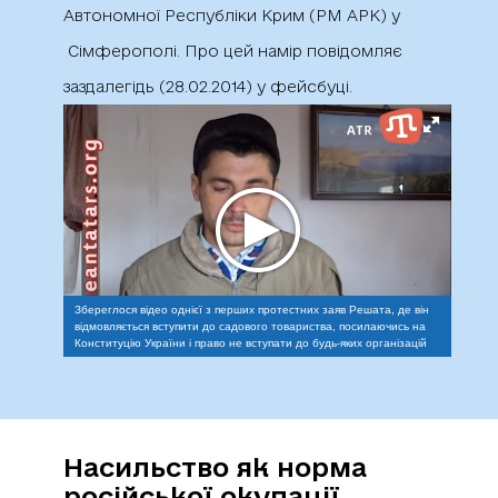
Автономної Республіки Крим (РМ АРК) у
Сімферополі. Про цей намір повідомляє
заздалегідь (28.02.2014) у фейсбуці.
Збереглося відео однієї з перших протестних заяв Решата, де він
відмовляється вступити до садового товариства, посилаючись на
Конституцію України і право не вступати до будь-яких організацій
Насильство як норма
російської окупації