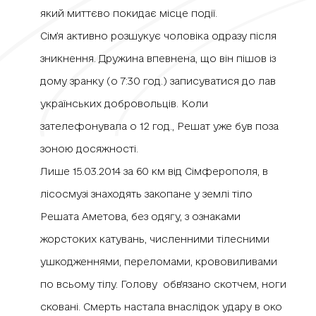
який миттєво покидає місце події.
Сім’я активно розшукує чоловіка одразу після
зникнення. Дружина впевнена, що він пішов із
дому зранку (о 7:30 год.) записуватися до лав
українських добровольців. Коли
зателефонувала о 12 год., Решат уже був поза
зоною досяжності.
Лише 15.03.2014 за 60 км від Сімферополя, в
лісосмузі знаходять закопане у землі тіло
Решата Аметова, без одягу, з ознаками
жорстоких катувань, численними тілесними
ушкодженнями, переломами, крововиливами
по всьому тілу. Голову обв'язано скотчем, ноги
сковані. Смерть настала внаслідок удару в око