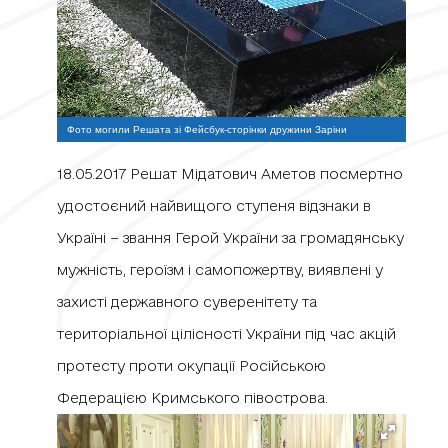
Фото могили Решата зі Фейсбук-сторінки дружини Заріни
18.05.2017 Решат Мідатович Аметов посмертно
удостоєний найвищого ступеня відзнаки в
Україні − звання Герой України за громадянську
мужність, героїзм і самопожертву, виявлені у
захисті державного суверенітету та
територіальної цілісності України під час акцій
протесту проти окупації Російською
Федерацією Кримського півострова.